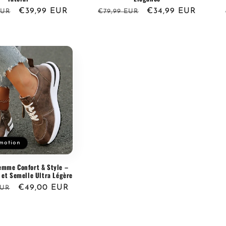
Prix
€39,99 EUR
Prix
Prix
€34,99 EUR
EUR
€79,99 EUR
l
promotionnel
habituel
promotionnel
motion
emme Confort & Style –
 et Semelle Ultra Légère
Prix
€49,00 EUR
EUR
l
promotionnel