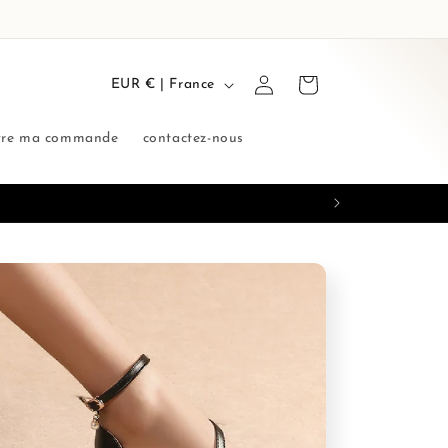
P
Connexion
Panier
EUR € | France
a
y
vre ma commande
contactez-nous
s
/
r
é
g
i
o
n