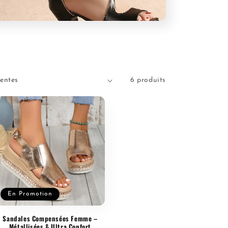
6 produits
En Promotion
Sandales Compensées Femme –
Métallisées & Ultra Confort