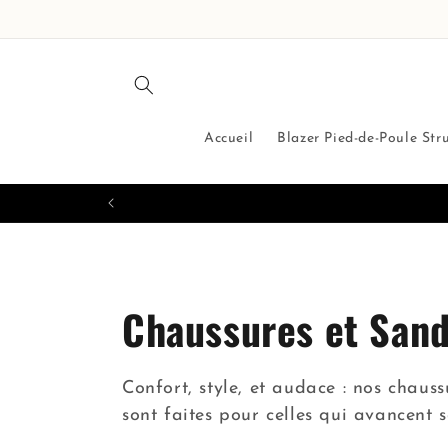
et
passer
au
contenu
Accueil
Blazer Pied-de-Poule Str
C
Chaussures et Sand
o
Confort, style, et audace : nos chaus
l
sont faites pour celles qui avancent 