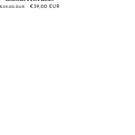
Prix
Prix
€39,00 EUR
€59,00 EUR
habituel
promotionnel