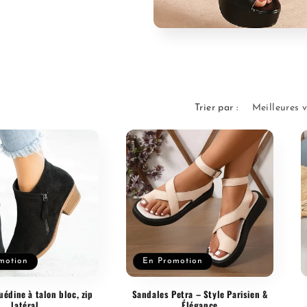
Trier par :
motion
En Promotion
uédine à talon bloc, zip
Sandales Petra – Style Parisien &
latéral
Élégance