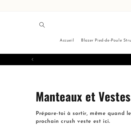
et
passer
au
contenu
Accueil
Blazer Pied-de-Poule Str
C
Manteaux et Vestes
o
Prépare-toi à sortir, même quand le
l
prochain crush veste est ici.