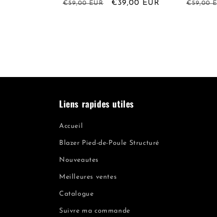
Prix
Prix
€39,00 EUR
Prix
€59,00 EUR
€59,00 
habituel
promotionnel
habitue
Liens rapides utiles
Accueil
Blazer Pied-de-Poule Structuré
Nouveautes
Meilleures ventes
Catalogue
Suivre ma commande