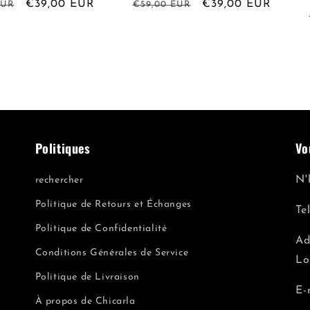
Prix
€39,00 EUR
Prix
Prix
€39,00 EUR
EUR
€59,00 EUR
l
promotionnel
habituel
promotionnel
Politiques
Vo
N'
rechercher
Politique de Retours et Échanges
Te
Politique de Confidentialité
Ad
Conditions Générales de Service
Lo
Politique de Livraison
E-
À propos de Chicarla