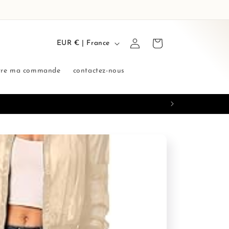
P
Connexion
Panier
EUR € | France
a
y
vre ma commande
contactez-nous
s
/
r
é
g
i
o
n