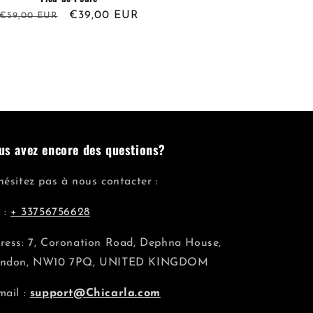
Prix
Prix
€39,00 EUR
€59,00 EUR
habituel
promotionnel
us avez encore des questions?
hésitez pas à nous contacter :
l :
+ 33756756628
ress: 7, Coronation Road, Dephna House,
ndon, NW10 7PQ, UNITED KINGDOM
mail :
support@Chicarla.com