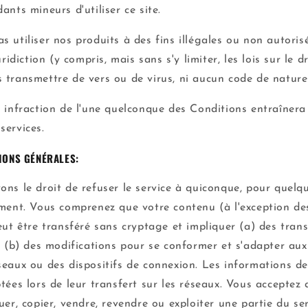
ants mineurs d'utiliser ce site.
 utiliser nos produits à des fins illégales ou non autorisé
uridiction (y compris, mais sans s'y limiter, les lois sur le d
 transmettre de vers ou de virus, ni aucun code de nature 
 infraction de l'une quelconque des Conditions entraînera l
services.
IONS GÉNÉRALES:
ns le droit de refuser le service à quiconque, pour quelq
oment. Vous comprenez que votre contenu (à l'exception de
eut être transféré sans cryptage et impliquer (a) des tran
et (b) des modifications pour se conformer et s'adapter au
seaux ou des dispositifs de connexion. Les informations de
tées lors de leur transfert sur les réseaux. Vous acceptez
uer, copier, vendre, revendre ou exploiter une partie du serv