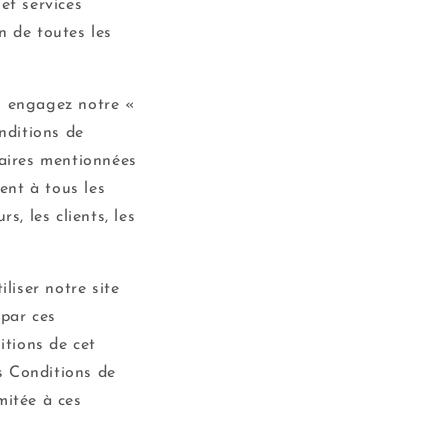
et services
on de toutes les
us engagez notre «
nditions de
taires mentionnées
ent à tous les
rs, les clients, les
liser notre site
 par ces
itions de cet
es Conditions de
mitée à ces