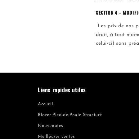
SECTION 4 – MODIFI
Les prix de nos p
droit, à tout mom
celui-ci) sans pré
Liens rapides utiles
Accueil
Blazer Pied-de-Poule Structuré
Nouveautes
Meilleures ventes