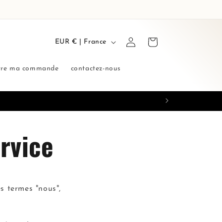
P
Connexion
Panier
EUR € | France
a
y
vre ma commande
contactez-nous
s
/
r
é
rvice
g
i
o
n
es termes "nous",