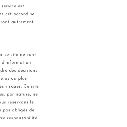
 service est
ans cet accord ne
teront autrement
r ce site ne sont
e d'information
dre des décisions
lètes ou plus
s risques. Ce site
es, par nature, ne
ous réservons le
s pas obligés de
tre responsabilité