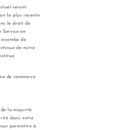
ctuel seront
on la plus récente
ns le droit de
e Service en
s incombe de
ontinue de notre
nstitue
orme de commerce
 de la majorité
rité dans votre
pour permettre à