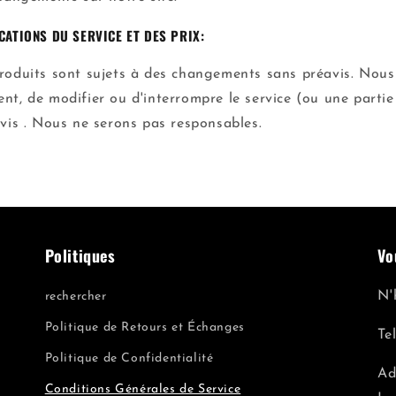
CATIONS DU SERVICE ET DES PRIX:
roduits sont sujets à des changements sans préavis. Nous
ent, de modifier ou d'interrompre le service (ou une parti
avis . Nous ne serons pas responsables.
Politiques
Vo
N'
rechercher
Politique de Retours et Échanges
Te
Politique de Confidentialité
Ad
Conditions Générales de Service