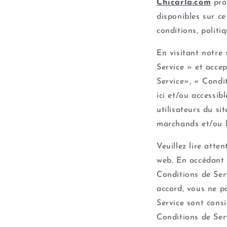
Chicarla.com
prop
disponibles sur ce
conditions, politiq
En visitant notre
Service » et accep
Service», « Condi
ici et/ou accessib
utilisateurs du sit
marchands et/ou l
Veuillez lire atte
web. En accédant o
Conditions de Serv
accord, vous ne po
Service sont cons
Conditions de Ser