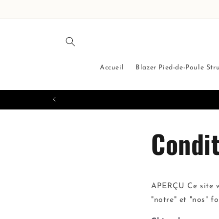
et
passer
au
contenu
Accueil
Blazer Pied-de-Poule Str
Condit
APERÇU Ce site w
"notre" et "nos" f