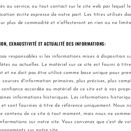
cès au service, ou tout contact sur le site web par lequel le
isation écrite expresse de notre part. Les titres utilisés d
our plus de commodité et n'affecteront en rien ou ne limi
ION, EXHAUSTIVITÉ ET ACTUALITÉ DES INFORMATIONS:
s responsables si les informations mises à disposition su
ètes ou actuelles. Le matériel sur ce site est fourni à titr
t et ne doit pas être utilisé comme base unique pour pren
 sources d'information primaires, plus précises, plus comp
confiance accordée au matériel de ce site est à vos propre
aines informations historiques. Les informations historiqu
s et sont fournies à titre de référence uniquement. Nous n
 le contenu de ce site à tout moment, mais nous ne somme
informations sur notre site. Vous convenez que c'est de vo
changements sur notre site.