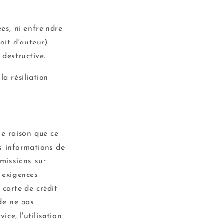
es, ni enfreindre
roit d'auteur).
destructive.
a résiliation
ue raison que ce
s informations de
smissions sur
x exigences
 carte de crédit
 de ne pas
ice, l'utilisation